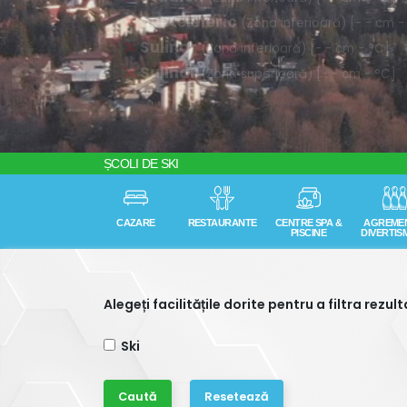
ȘCOLI DE SKI
CAZARE
RESTAURANTE
CENTRE SPA &
AGREME
PISCINE
DIVERTIS
Alegeți facilitățile dorite pentru a filtra rezul
Ski
Resetează