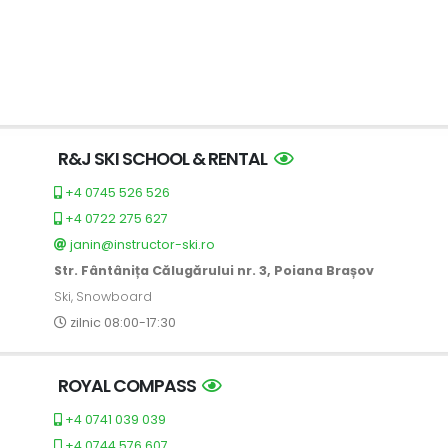
R&J SKI SCHOOL & RENTAL
+4 0745 526 526
+4 0722 275 627
janin@instructor-ski.ro
Str. Fântânița Călugărului nr. 3, Poiana Brașov
Ski, Snowboard
zilnic 08:00-17:30
ROYAL COMPASS
+4 0741 039 039
+4 0744 576 607