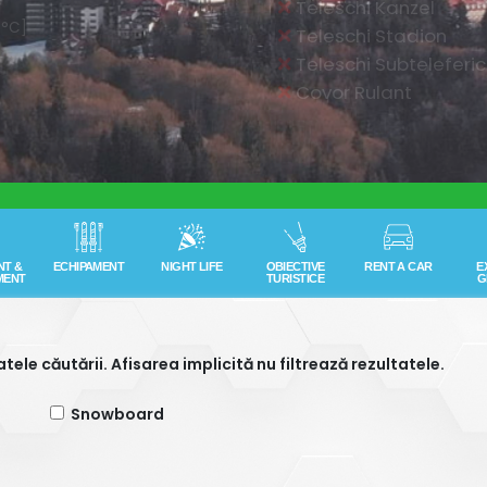
NT &
ECHIPAMENT
NIGHT LIFE
OBIECTIVE
RENT A CAR
E
MENT
TURISTICE
G
tatele căutării. Afisarea implicită nu filtrează rezultatele.
Snowboard