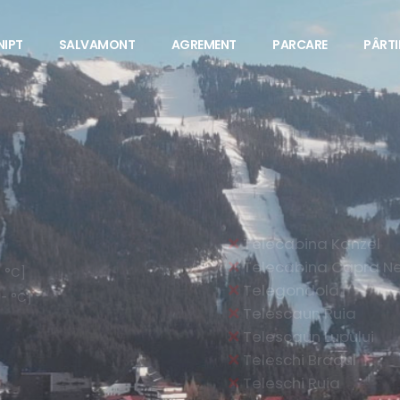
NIPT
SALVAMONT
AGREMENT
PARCARE
PÂRTII
CNIPT
NAȚIONAL DE INFORMARE ȘI PROMOVARE 
POIANA BRASOV
S
u
n
t
e
m
a
i
c
i
p
e
n
t
r
u
a
t