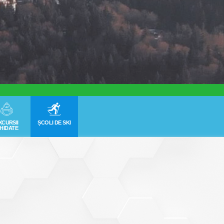
XCURSII
ȘCOLI DE SKI
HIDATE