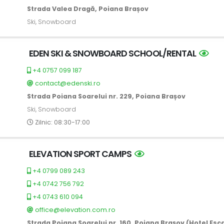
Strada Valea Dragă, Poiana Brașov
Ski, Snowboard
EDEN SKI & SNOWBOARD SCHOOL/RENTAL
+4 0757 099 187
contact@edenski.ro
Strada Poiana Soarelui nr. 229, Poiana Brașov
Ski, Snowboard
Zilnic: 08:30-17:00
ELEVATION SPORT CAMPS
+4 0799 089 243
+4 0742 756 792
+4 0743 610 094
office@elevation.com.ro
Strada Poiana Soarelui nr. 160, Poiana Brașov (Hotel Esc