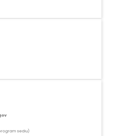
așov
0 (program sediu)