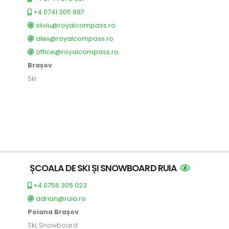
+4 0741 305 887
silviu@royalcompass.ro
alex@royalcompass.ro
office@royalcompass.ro
Brașov
Ski
ȘCOALA DE SKI ȘI SNOWBOARD RUIA
+4 0756 305 023
adrian@ruia.ro
Poiana Brașov
Ski, Snowboard