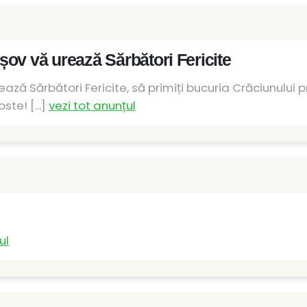
ov vă urează Sărbători Fericite
ză Sărbători Fericite, să primiți bucuria Crăciunului pri
te! [...]
vezi tot anunțul
ul