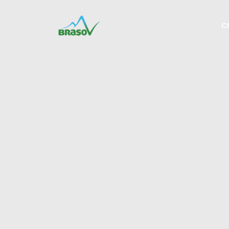
C
CENT