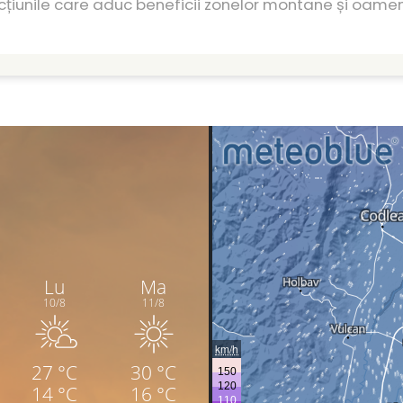
cțiunile care aduc beneficii zonelor montane și oameni