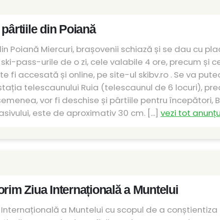
pârtiile din Poiană
 din Poiană Miercuri, brașovenii schiază și se dau cu p
ski-pass-urile de o zi, cele valabile 4 ore, precum și ce
 fi accesată și online, pe site-ul skibv.ro . Se va pute
 stația telescaunului Ruia (telescaunul de 6 locuri), pr
emenea, vor fi deschise și pârtiile pentru începători, 
sivului, este de aproximativ 30 cm. [...]
vezi tot anunțu
orim Ziua Internațională a Muntelui
a Internațională a Muntelui cu scopul de a conștientiz