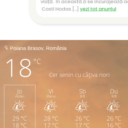
viață. În această zi se încurajează a
Costi Hodas [...]
vezi tot anunțul