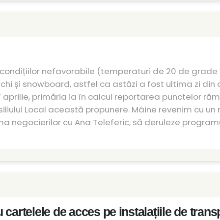
condițiilor nefavorabile (temperaturi de 20 de grade î
chi și snowboard, astfel ca astăzi a fost ultima zi di
 aprilie, primăria ia în calcul reportarea punctelor r
siliului Local această propunere. Mâine revenim cu un
rma negocierilor cu Ana Teleferic, să deruleze programu
cartelele de acces pe instalațiile de trans