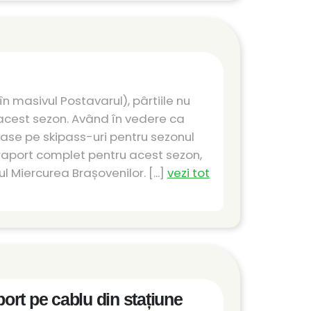
n masivul Postavarul), pârtiile nu
n acest sezon. Având în vedere ca
ămase pe skipass-uri pentru sezonul
 raport complet pentru acest sezon,
l Miercurea Brașovenilor. [...]
vezi tot
port pe cablu din stațiune